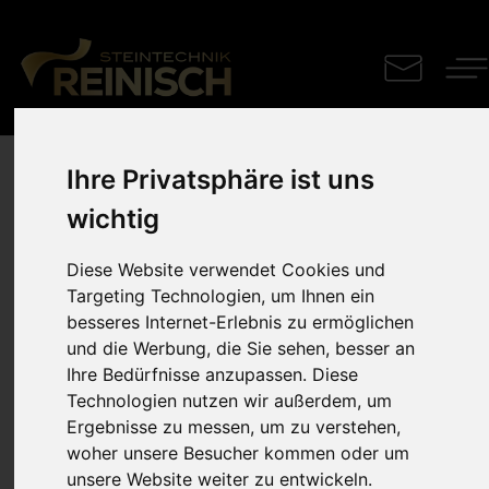
Ihre Privatsphäre ist uns
Urnengrabdenkmal
wichtig
Sölker Fels mit integrierter Urnennische und
Diese Website verwendet Cookies und
strukturverlaufender Podestplatte. Schriftplatte und
Targeting Technologien, um Ihnen ein
Kerzenhaus aus griechischem Marmor Drama Astir.
besseres Internet-Erlebnis zu ermöglichen
und die Werbung, die Sie sehen, besser an
Ihre Bedürfnisse anzupassen. Diese
Technologien nutzen wir außerdem, um
Ergebnisse zu messen, um zu verstehen,
woher unsere Besucher kommen oder um
unsere Website weiter zu entwickeln.