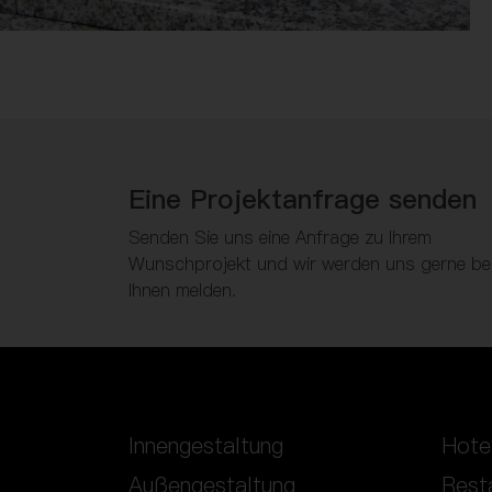
Eine Projektanfrage senden
Senden Sie uns eine Anfrage zu Ihrem
Wunschprojekt und wir werden uns gerne be
Ihnen melden.
Innengestaltung
Hote
Außengestaltung
Rest