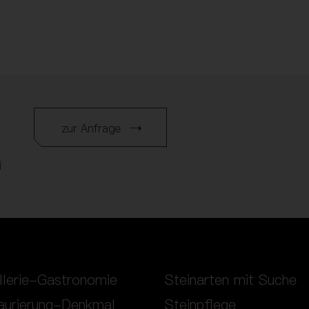
zur Anfrage
i
llerie-Gastronomie
Steinarten mit Suche
aurierung-Denkmal
Steinpflege