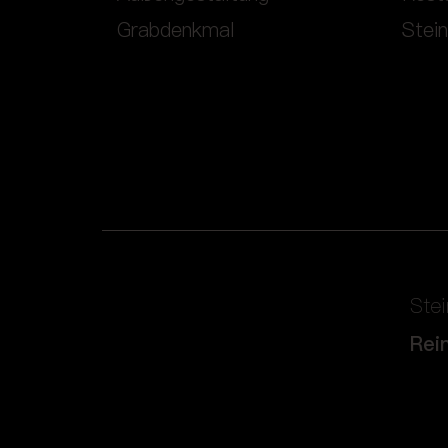
Grabdenkmal
Stei
Ste
Rei