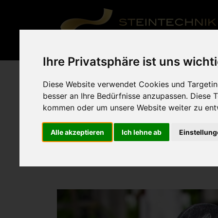
Ihre Privatsphäre ist uns wicht
Grabden
Diese Website verwendet Cookies und Targeting
besser an Ihre Bedürfnisse anzupassen. Diese
kommen oder um unsere Website weiter zu ent
Ein Grab, das mit viel Liebe gestaltet wurde:
Alle akzeptieren
Ich lehne ab
Einstellun