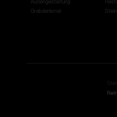
Außengestaltung
Rest
Grabdenkmal
Stei
Ste
Rei