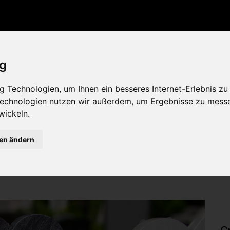
ig
kmal
 Technologien, um Ihnen ein besseres Internet-Erlebnis zu
 Technologien nutzen wir außerdem, um Ergebnisse zu mess
wickeln.
 Die Herzform des Steines verleiht ihm eine persönliche Note
gen ändern