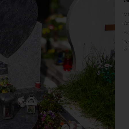
G
Ma
Ob
Sc
Pe
zu