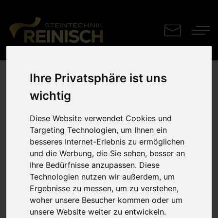
Ihre Privatsphäre ist uns
Grabdenkmal
wichtig
Paradiso classico kreiert eine zeitlose Hommage, um die
Diese Website verwendet Cookies und
Erinnerung unserer Liebsten zu ehren. Individuelle
Targeting Technologien, um Ihnen ein
Gestaltung durch eine geschwungene From des
besseres Internet-Erlebnis zu ermöglichen
Grabsteines und einer Bronzefigur
und die Werbung, die Sie sehen, besser an
Ihre Bedürfnisse anzupassen. Diese
Technologien nutzen wir außerdem, um
Ergebnisse zu messen, um zu verstehen,
woher unsere Besucher kommen oder um
unsere Website weiter zu entwickeln.