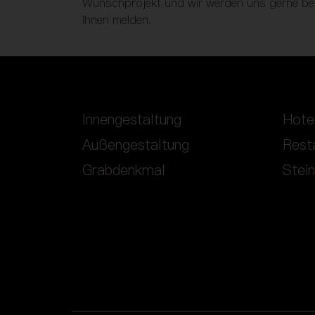
Wunschprojekt und wir werden uns gerne be
Ihnen melden.
Innengestaltung
Hote
Außengestaltung
Rest
Grabdenkmal
Stei