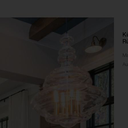
K
R
Ma
Au