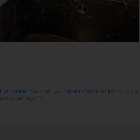
Hier kommen Sie direkt zu unserem Video einer Infinity Küche
auf steinreinischTV.