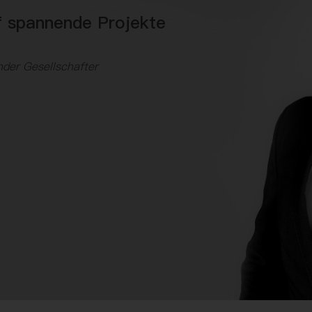
f spannende Projekte
!
nder Gesellschafter