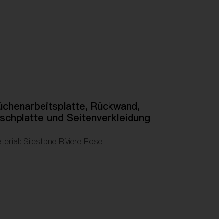
üchenarbeitsplatte, Rückwand,
ischplatte und Seitenverkleidung
terial: Silestone Riviere Rose