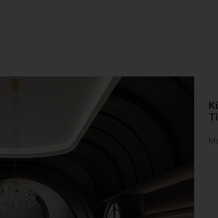
K
T
Ma