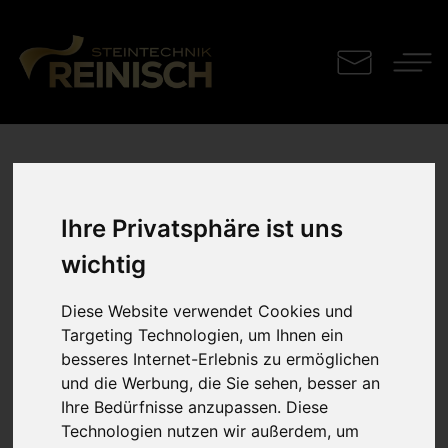
Küchenplatte
Ihre Privatsphäre ist uns
Dekton Bergen X
wichtig
Gloss
Diese Website verwendet Cookies und
Targeting Technologien, um Ihnen ein
besseres Internet-Erlebnis zu ermöglichen
und die Werbung, die Sie sehen, besser an
Eine Arbeitsplatte im zeitlosen Marmordekor mit allen
Ihre Bedürfnisse anzupassen. Diese
Vorzügen einer keramischen Dektonplatte!
Technologien nutzen wir außerdem, um